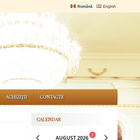
Română
English
ACHIZIȚII
CONTACTE
CALENDAR
2
AUGUST 2026