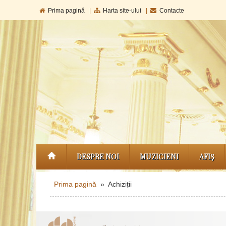
Prima pagină
|
Harta site-ului
|
Contacte
DESPRE NOI
MUZICIENI
AFIŞ
Prima pagină
» Achiziții