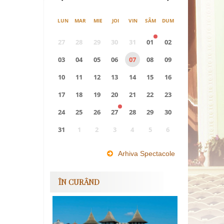
LUN
MAR
MIE
JOI
VIN
SÂM
DUM
27
28
29
30
31
01
02
03
04
05
06
07
08
09
10
11
12
13
14
15
16
17
18
19
20
21
22
23
24
25
26
27
28
29
30
31
1
2
3
4
5
6
0
EVENIMENTE
Arhiva Spectacole
ÎN CURÂND