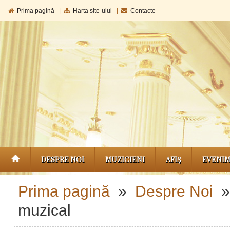
Prima pagină
|
Harta site-ului
|
Contacte
DESPRE NOI
MUZICIENI
AFIŞ
EVENI
Prima pagină
»
Despre Noi
muzical