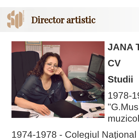
Director artistic
JANA T
CV
Studii
1978-19
"G.Musi
muzicol
1974-1978 - Colegiul Național