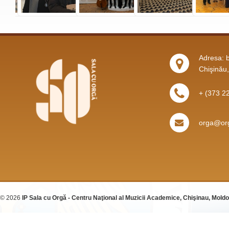
Adresa: b
Chişinău
+ (373 2
orga@org
© 2026
IP Sala cu Orgă - Centru Naţional al Muzicii Academice, Chişinau, Mold