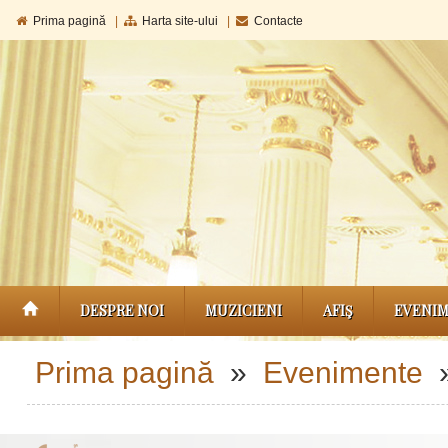
Prima pagină
|
Harta site-ului
|
Contacte
DESPRE NOI
MUZICIENI
AFIŞ
EVENI
Prima pagină
»
Evenimente
»