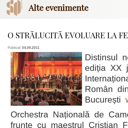
Alte evenimente
O STRĂLUCITĂ EVOLUARE LA FE
Publicat:
04.09.2011
Distinsul n
ediția XX j
Internațio
Român di
București
Orchestra Națională de Came
frunte cu maestrul Cristian