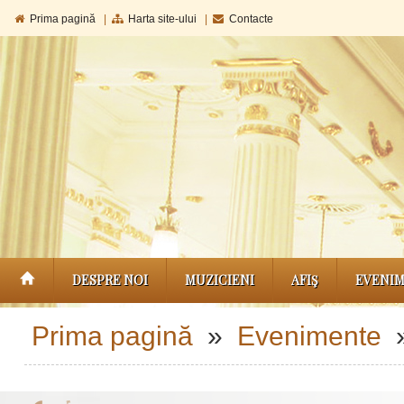
Prima pagină
|
Harta site-ului
|
Contacte
DESPRE NOI
MUZICIENI
AFIŞ
EVENI
Prima pagină
»
Evenimente
»