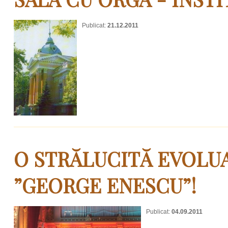
Publicat:
21.12.2011
O STRĂLUCITĂ EVOLUA
”GEORGE ENESCU”!
Publicat:
04.09.2011