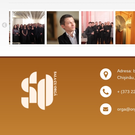
Adresa: b
Chişinău
+ (373 2
orga@org