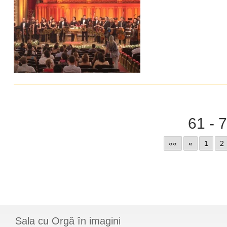
61 - 
««
«
1
2
Sala cu Orgă în imagini