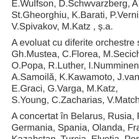
E.Wulfson, D.Schwvarzberg, A
St.Gheorghiu, K.Barati, P.Vernik
V.Spivakov, M.Katz , ș.a.
A evoluat cu diferite orchestre 
Gh.Mustea, C.Florea, M.Secichi
O.Popa, R.Luther, I.Numminen, 
A.Samoilă, K.Kawamoto, J.va
E.Graci, G.Varga, M.Katz,
S.Young, C.Zacharias, V.Match
A concertat în Belarus, Rusia,
Germania, Spania, Olanda, Fran
Kazahstan, Turcia, Elveția, Por