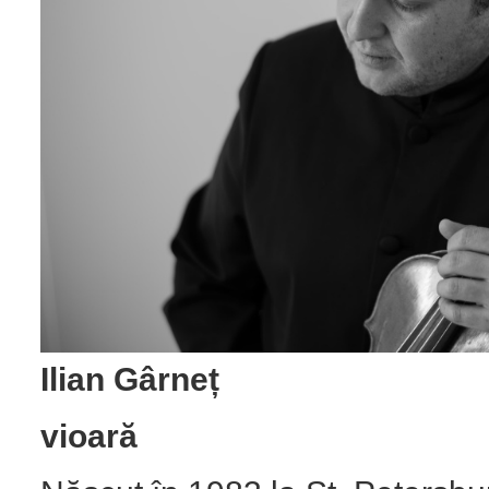
Ilian Gârneț
vioară