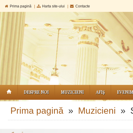
Prima pagină
|
Harta site-ului
|
Contacte
DESPRE NOI
MUZICIENI
AFIŞ
EVENI
Prima pagină
»
Muzicieni
» So