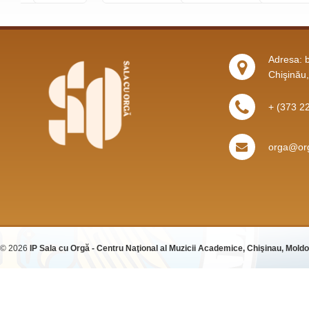
Adresa: b
Chişinău
+ (373 2
orga@org
© 2026
IP Sala cu Orgă - Centru Naţional al Muzicii Academice, Chişinau, Mold