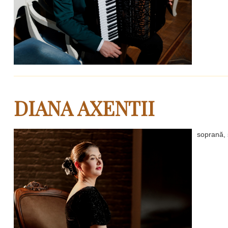
DIANA AXENTII
soprană, s