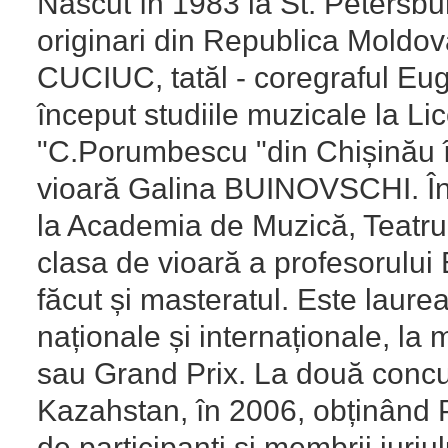
Născut în 1983 la St. Petersbur
originari din Republica Moldo
CUCIUC, tatăl - coregraful E
început studiile muzicale la L
"C.Porumbescu "din Chișinău î
vioară Galina BUINOVSCHI. În 
la Academia de Muzică, Teatru 
clasa de vioară a profesorul
făcut și masteratul. Este laur
naționale și internaționale, la 
sau Grand Prix. La două concur
Kazahstan, în 2006, obținând P
de participanți și membrii juriu