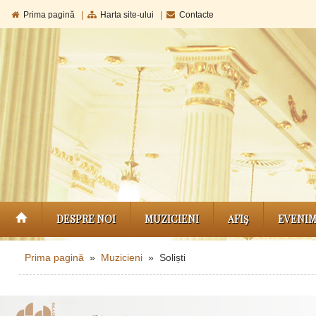
Prima pagină
|
Harta site-ului
|
Contacte
DESPRE NOI
MUZICIENI
AFIŞ
EVENI
Prima pagină
»
Muzicieni
» Soliști