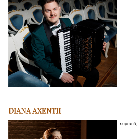
DIANA AXENTII
soprană, s