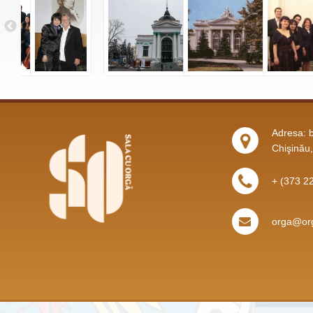
Adresa: b
Chişinău
+ (373 2
orga@org