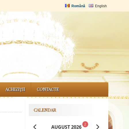
Română
English
ACHIZIȚII
CONTACTE
CALENDAR
2
AUGUST 2026