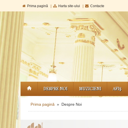
Prima pagină
|
Harta site-ului
|
Contacte
DESPRE NOI
MUZICIENI
AFIŞ
Prima pagină
» Despre Noi