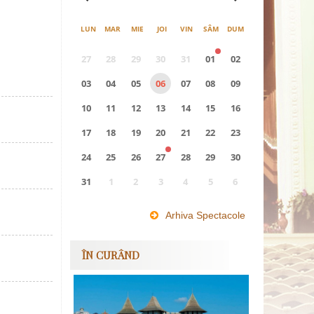
LUN
MAR
MIE
JOI
VIN
SÂM
DUM
27
28
29
30
31
01
02
03
04
05
06
07
08
09
10
11
12
13
14
15
16
17
18
19
20
21
22
23
24
25
26
27
28
29
30
31
1
2
3
4
5
6
0
EVENIMENTE
Arhiva Spectacole
ÎN CURÂND