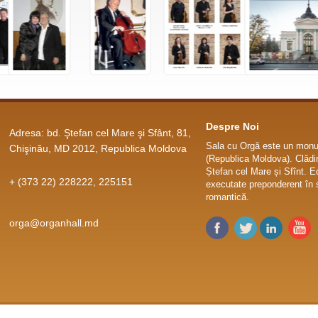
Despre Noi
Adresa: bd. Ştefan cel Mare şi Sfânt, 81,
Sala cu Orgă este un monum
Chişinău, MD 2012, Republica Moldova
(Republica Moldova). Clădir
Ștefan cel Mare și Sfînt. E
+ (373 22) 228222, 225151
executate preponderent în s
romantică.
orga@organhall.md