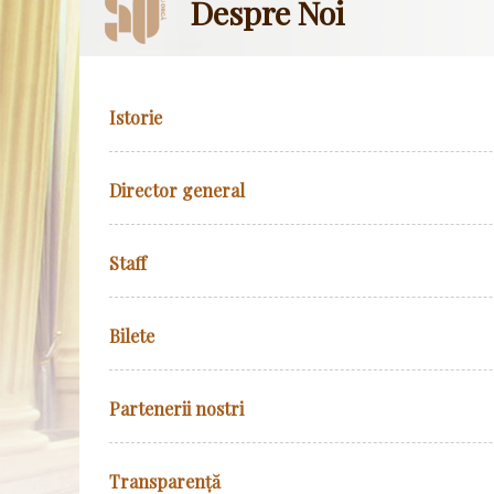
Despre Noi
Istorie
Director general
Staff
Bilete
Partenerii nostri
Transparență