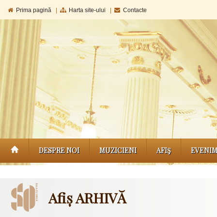
Prima pagină
|
Harta site-ului
|
Contacte
DESPRE NOI
MUZICIENI
AFIŞ
EVENI
Afiș ARHIVĂ