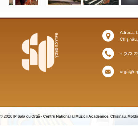
Adresa: b
Chişinău
+ (373 2
orga@org
© 2026
IP Sala cu Orgă - Centru Naţional al Muzicii Academice, Chişinau, Mold