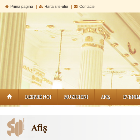
Prima pagină
|
Harta site-ului
|
Contacte
DESPRE NOI
MUZICIENI
AFIŞ
EVENI
Afiş