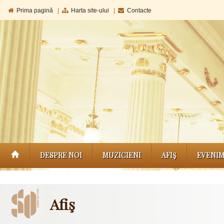
Prima pagină
|
Harta site-ului
|
Contacte
DESPRE NOI
MUZICIENI
AFIŞ
EVENI
Afiş