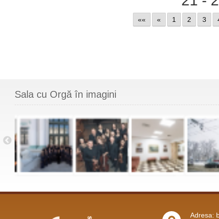
««
«
1
2
3
Sala cu Orgă în imagini
Adresa: b