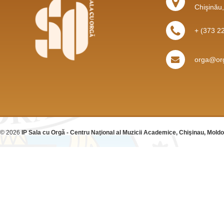
Chişinău
+ (373 2
orga@org
© 2026
IP Sala cu Orgă - Centru Naţional al Muzicii Academice, Chişinau, Mold