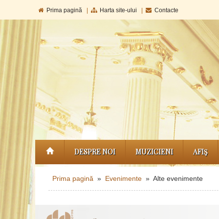
Prima pagină
|
Harta site-ului
|
Contacte
DESPRE NOI
MUZICIENI
AFIŞ
Prima pagină
»
Evenimente
» Alte evenimente