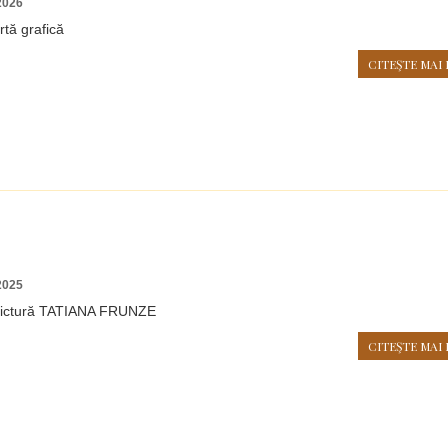
2026
rtă grafică
CITEŞTE MAI 
2025
 pictură TATIANA FRUNZE
CITEŞTE MAI 