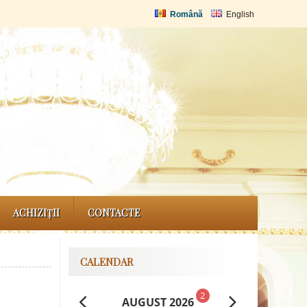
Română
English
ACHIZIȚII
CONTACTE
CALENDAR
2
AUGUST 2026