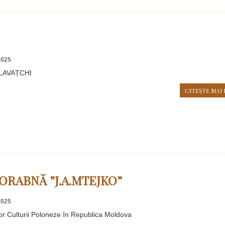
2025
LAVAȚCHI
CITEŞTE MAI 
ORABNĂ ”J.A.MTEJKO”
2025
lor Culturii Poloneze în Republica Moldova