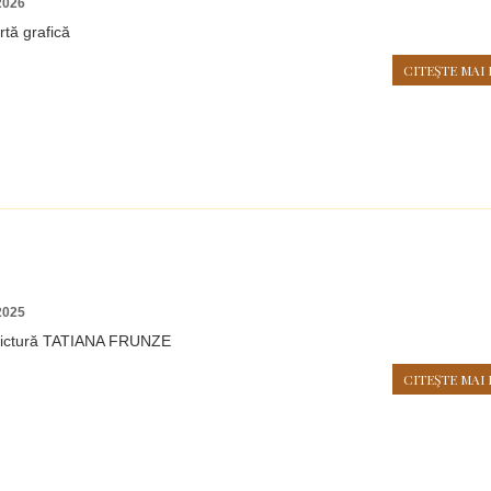
2026
rtă grafică
CITEŞTE MAI 
2025
 pictură TATIANA FRUNZE
CITEŞTE MAI 