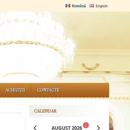
Română
English
ACHIZIȚII
CONTACTE
CALENDAR
2
AUGUST 2026