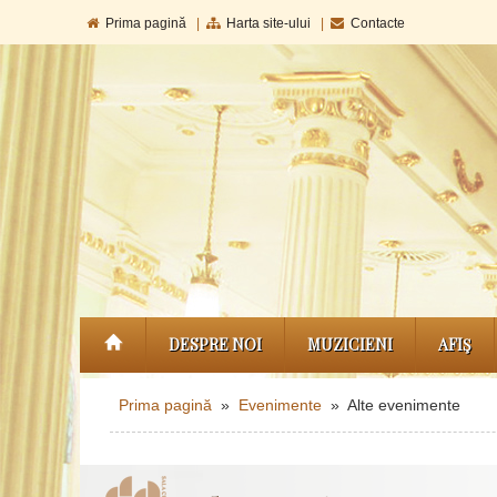
Prima pagină
|
Harta site-ului
|
Contacte
DESPRE NOI
MUZICIENI
AFIŞ
Prima pagină
»
Evenimente
» Alte evenimente