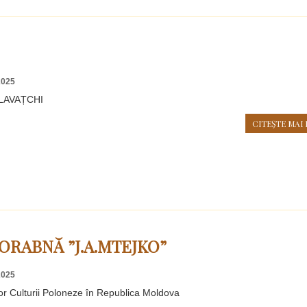
2025
LAVAȚCHI
CITEŞTE MAI 
ORABNĂ ”J.A.MTEJKO”
2025
lor Culturii Poloneze în Republica Moldova