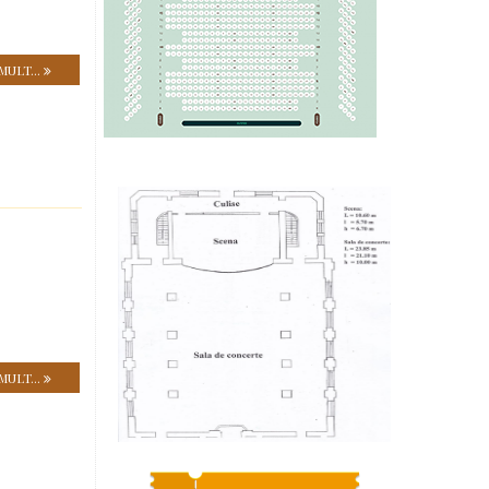
MULT...
MULT...