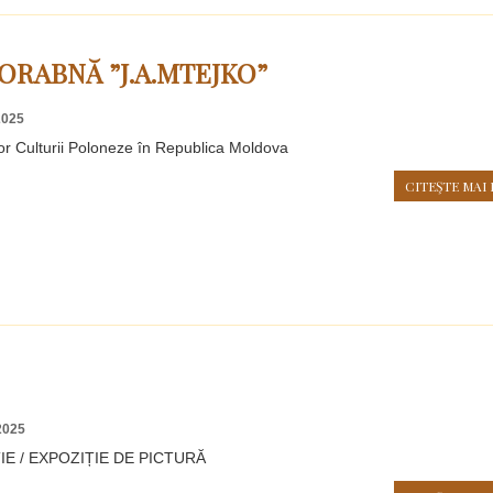
ORABNĂ ”J.A.MTEJKO”
2025
lor Culturii Poloneze în Republica Moldova
CITEŞTE MAI 
2025
E / EXPOZIȚIE DE PICTURĂ