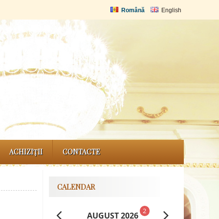
Română
English
ACHIZIȚII
CONTACTE
CALENDAR
2
AUGUST 2026