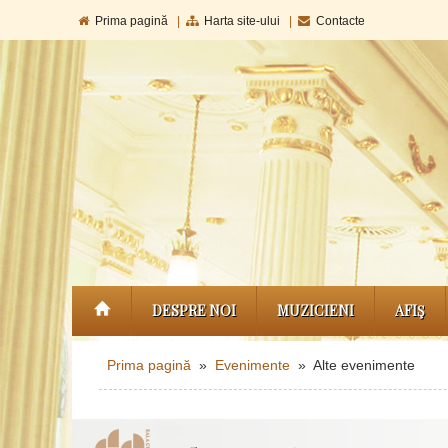
Prima pagină
|
Harta site-ului
|
Contacte
DESPRE NOI
MUZICIENI
AFIŞ
Prima pagină
»
Evenimente
» Alte evenimente