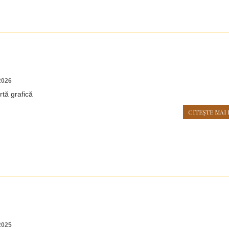
2026
rtă grafică
CITEŞTE MAI 
2025