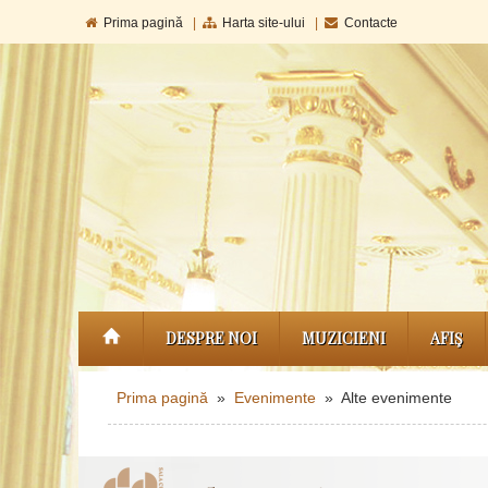
Prima pagină
|
Harta site-ului
|
Contacte
DESPRE NOI
MUZICIENI
AFIŞ
Prima pagină
»
Evenimente
» Alte evenimente