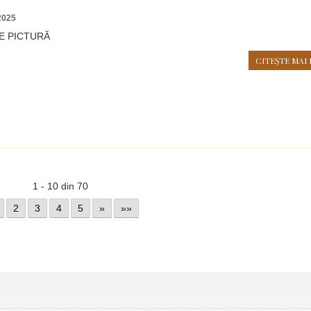
2025
E PICTURĂ
CITEŞTE MAI 
1 - 10 din 70
2
3
4
5
»
»»