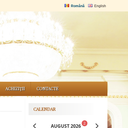
Română
English
ACHIZIȚII
CONTACTE
CALENDAR
2
AUGUST 2026