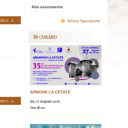
Alte evenimente
MULT...
Arhiva Spectacole
ÎN CURÂND
ARMONII LA CETATE
MULT...
Joi, 27 August 2026
Ora
18:00