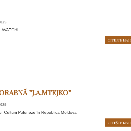
2025
LAVAȚCHI
CITEŞTE MAI 
ORABNĂ ”J.A.MTEJKO”
2025
lor Culturii Poloneze în Republica Moldova
CITEŞTE MAI 