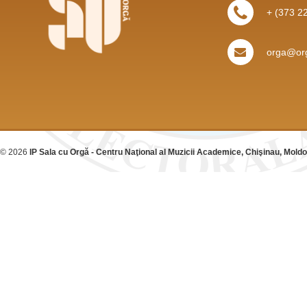
+ (373 2
orga@org
© 2026
IP Sala cu Orgă - Centru Naţional al Muzicii Academice, Chişinau, Mold