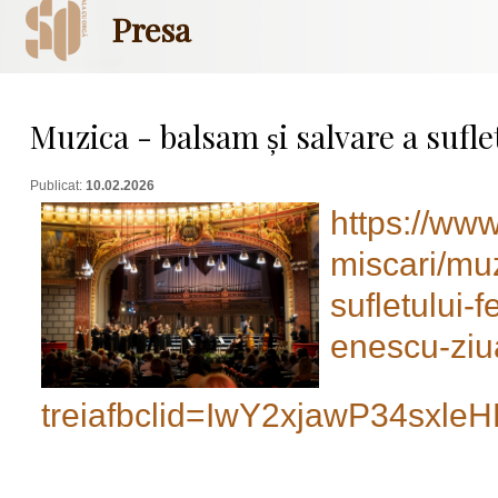
Presa
Muzica - balsam și salvare a sufle
Publicat:
10.02.2026
https://www
miscari/mu
sufletului-f
enescu-ziu
treiafbclid=IwY2xjawP34s