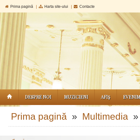
Prima pagină
|
Harta site-ului
|
Contacte
DESPRE NOI
MUZICIENI
AFIŞ
EVENI
Prima pagină
»
Multimedia
» 