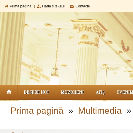
Prima pagină
|
Harta site-ului
|
Contacte
DESPRE NOI
MUZICIENI
AFIŞ
EVENI
Prima pagină
»
Multimedia
» 