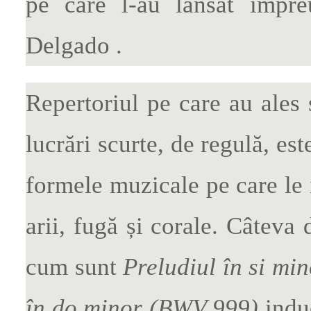
pe care l-au lansat împre
Delgado .
Repertoriul pe care au ales 
lucrări scurte, de regulă, est
formele muzicale pe care le i
arii, fugă și corale. Câteva d
cum sunt
Preludiul în si mi
în do minor (BWV 999)
induc