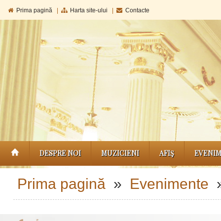
Prima pagină
|
Harta site-ului
|
Contacte
DESPRE NOI
MUZICIENI
AFIŞ
EVENI
Prima pagină
»
Evenimente
»