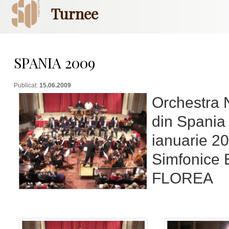
Turnee
SPANIA 2009
Publicat:
15.06.2009
Orchestra 
din Spania
ianuarie 2
Simfonice E
FLOREA