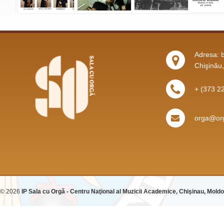
Adresa: b
Chişinău
+ (373 2
orga@org
© 2026
IP Sala cu Orgă - Centru Naţional al Muzicii Academice, Chişinau, Mold