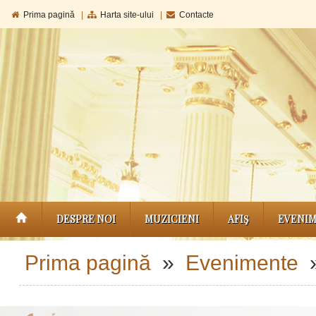
Prima pagină
|
Harta site-ului
|
Contacte
DESPRE NOI
MUZICIENI
AFIŞ
EVENI
Prima pagină
»
Evenimente
»