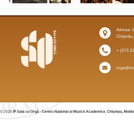
Adresa: b
Chişinău
+ (373 2
orga@org
© 2026
IP Sala cu Orgă - Centru Naţional al Muzicii Academice, Chişinau, Mold