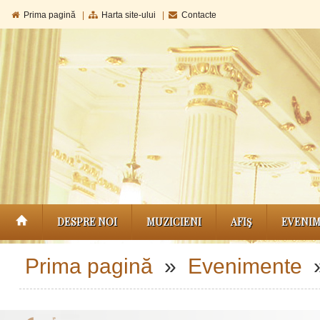
Prima pagină
|
Harta site-ului
|
Contacte
DESPRE NOI
MUZICIENI
AFIŞ
EVENI
Prima pagină
»
Evenimente
»