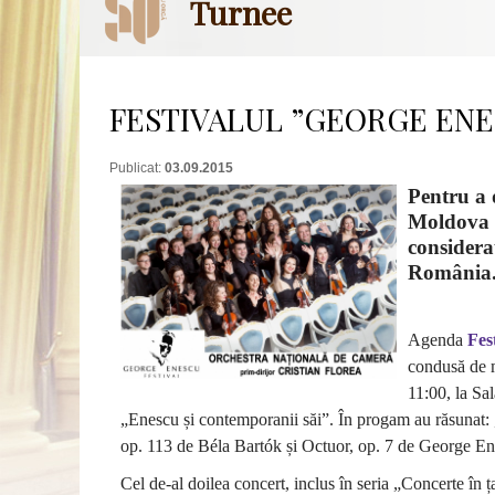
Turnee
FESTIVALUL ”GEORGE ENE
Publicat:
03.09.2015
Pentru a 
Moldova a
considera
România
Agenda
Fes
condusă de m
11:00, la Sal
„Enescu și contemporanii săi”. În progam au răsunat: 
op. 113 de Béla Bartók și Octuor, op. 7 de George En
Cel de-al doilea concert, inclus în seria „Concerte în ț