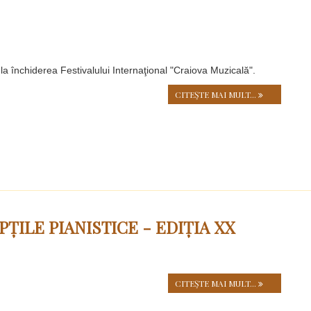
 închiderea Festivalului Internaţional "Craiova Muzicală".
CITEŞTE MAI MULT...
PȚILE PIANISTICE - EDIȚIA XX
CITEŞTE MAI MULT...