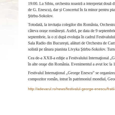
19:00. La Sibiu, orchestra noastră a interpretat două 
de G. Enescu), dar și Concertul în fa minor pentru pian
Ştirbu-Sokolov.
Totodată, la invitația colegilor din România, Orchest
câteva orașe românești. Astfel, pe data de 9 septembri
septembrie, la o zi după evoluţia în cadrul Festivalul
Sala Radio din București, alături de Orchestra de Cam
solistă pe tânara pianista Livyka Ştirbu-Sokolov. Turne
Cea de-a XXII-a ediţie a Festivalului Internaţional „
în alte oraşe din România. Evenimentul a avut loc la 
Festivalul Internaţional „George Enescu” se organizează
compozitor român, intrat în patrimoniul mondial, Ge
http://adevarul.ro/news/festivalul-george-enescu/fratii-c