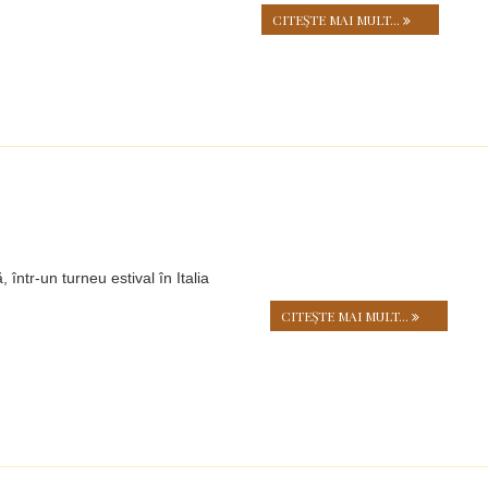
CITEŞTE MAI MULT...
ntr-un turneu estival în Italia
CITEŞTE MAI MULT...