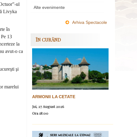
“Octuor”-ul
Alte evenimente
tă Livyka
Arhiva Spectacole
rte în
. Pe 13
ÎN CURÂND
ncerteze la
au avut-o ca
cureşti şi
or marelui
ARMONII LA CETATE
Joi, 27 August 2026
Ora
18:00