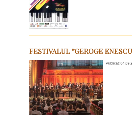
FESTIVALUL ”GEROGE ENESCU” 
Publicat:
04.09.