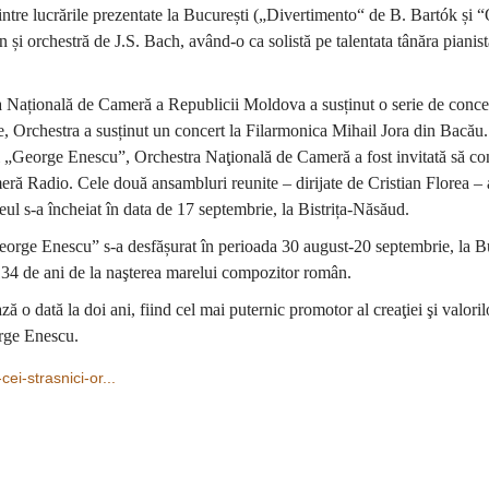
dintre lucrările prezentate la București („Divertimento“ de B. Bartók și 
 și orchestră de J.S. Bach, având-o ca solistă pe talentata tânăra pianis
ra Națională de Cameră a Republicii Moldova a susținut o serie de conce
e, Orchestra a susținut un concert la Filarmonica Mihail Jora din Bacău
ui „George Enescu”, Orchestra Naţională de Cameră a fost invitată să co
eră Radio. Cele două ansambluri reunite – dirijate de Cristian Florea – 
ul s-a încheiat în data de 17 septembrie, la Bistrița-Năsăud.
George Enescu” s-a desfășurat în perioada 30 august-20 septembrie, la Bu
134 de ani de la naşterea marelui compozitor român.
 o dată la doi ani, fiind cel mai puternic promotor al creaţiei şi valoril
orge Enescu.
ei-strasnici-or...