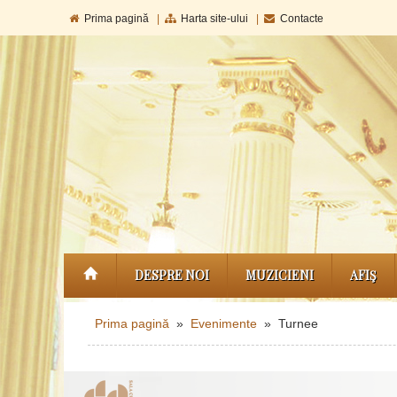
Prima pagină
|
Harta site-ului
|
Contacte
DESPRE NOI
MUZICIENI
AFIŞ
Prima pagină
»
Evenimente
» Turnee