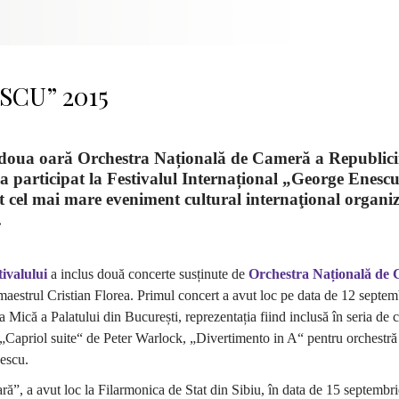
SCU” 2015
doua oară Orchestra Națională de Cameră a Republici
 participat la Festivalul Internațional „George Enescu
t cel mai mare eveniment cultural internaţional organiz
.
tivalului
a inclus două concerte susținute de
Orchestra Națională de
aestrul Cristian Florea. Primul concert a avut loc pe data de 12 septem
a Mică a Palatului din București, reprezentația fiind inclusă în seria de 
„Capriol suite“ de Peter Warlock, „Divertimento in A“ pentru orchestră
escu.
ară”, a avut loc la Filarmonica de Stat din Sibiu, în data de 15 septembri