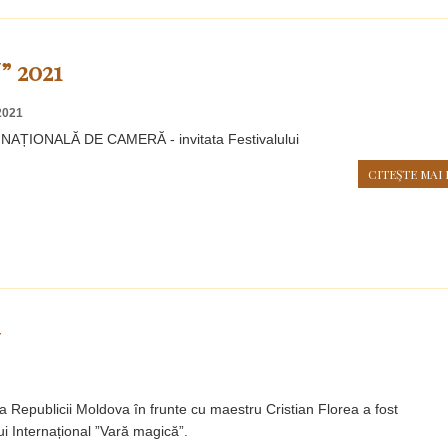
 2021
2021
ȚIONALĂ DE CAMERĂ - invitata Festivalului
CITEŞTE MAI 
N
Republicii Moldova în frunte cu maestru Cristian Florea a fost
lui Internațional ”Vară magică”.