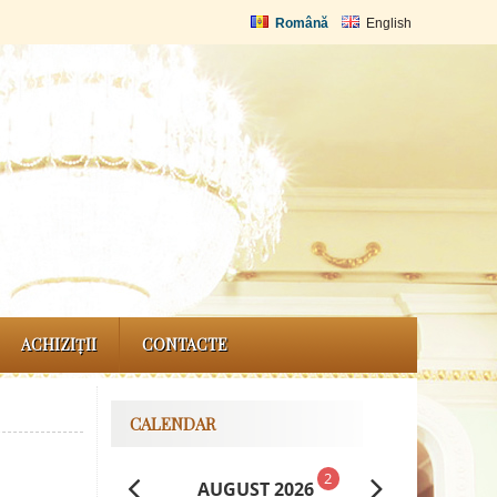
Română
English
ACHIZIȚII
CONTACTE
CALENDAR
2
AUGUST 2026