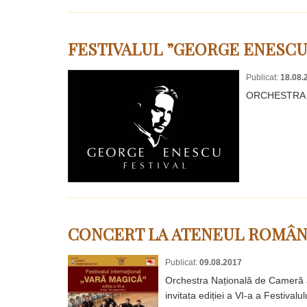
FESTIVALUL ”GEORGE ENESCU”
Publicat:
18.08.
ORCHESTRA NA
CONCERT LA ATENEUL ROMÂ
Publicat:
09.08.2017
Orchestra Națională de Cameră a 
invitata ediției a VI-a a Festivalu