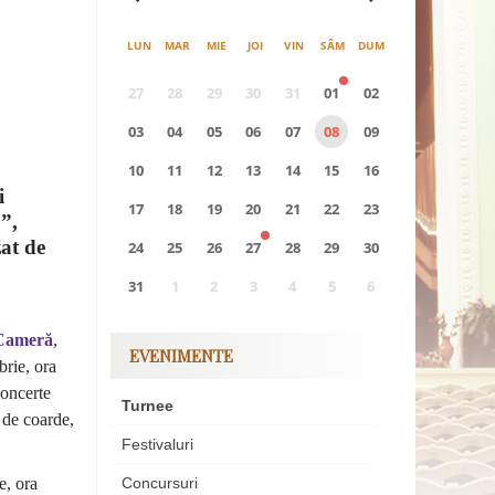
LUN
MAR
MIE
JOI
VIN
SÂM
DUM
27
28
29
30
31
01
02
03
04
05
06
07
08
09
10
11
12
13
14
15
16
i
17
18
19
20
21
22
23
”,
at de
24
25
26
27
28
29
30
31
1
2
3
4
5
6
0
EVENIMENTE
 Cameră
,
EVENIMENTE
brie, ora
concerte
Turnee
 de coarde,
Festivaluri
e, ora
Concursuri