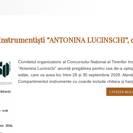
r Instrumentiști ”ANTONINA LUCINSCHI”, e
Comitetul organizatoric al Concursului Național al Tinerilor In
”Antonina Lucinschi” anunță pregătirea pentru cea de-a opt
ediție, care va avea loc între 28 și 30 septembrie 2026. Atenți
Compartimentul instrumente cu coarde include chitara și har
CITEŞTE MAI 