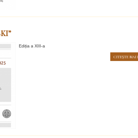
KI”
Ediția a XIII-a
CITEŞTE MAI 