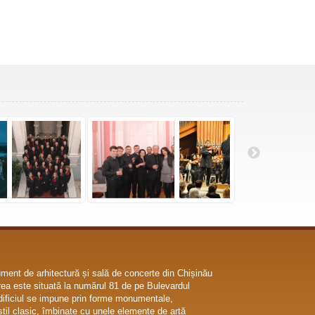
ent de arhitectură și sală de concerte din Chișinău
ea este situată la numărul 81 de pe Bulevardul
dificiul se impune prin forme monumentale,
til clasic, îmbinate cu unele elemente de artă