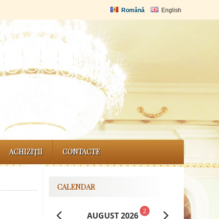
Română
English
ACHIZIȚII
CONTACTE
CALENDAR
2
AUGUST 2026