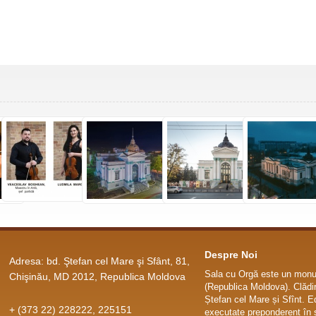
Despre Noi
Adresa: bd. Ştefan cel Mare şi Sfânt, 81,
Sala cu Orgă este un monum
Chişinău, MD 2012, Republica Moldova
(Republica Moldova). Clădir
Ștefan cel Mare și Sfînt. E
+ (373 22) 228222, 225151
executate preponderent în s