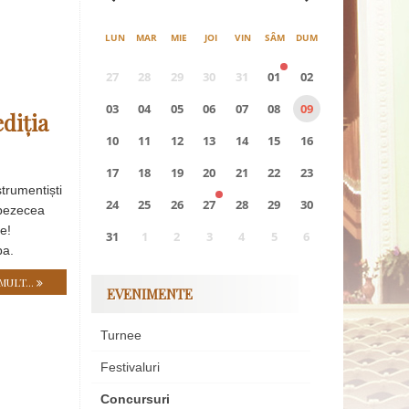
LUN
MAR
MIE
JOI
VIN
SÂM
DUM
27
28
29
30
31
01
02
03
04
05
06
07
08
09
diția
10
11
12
13
14
15
16
17
18
19
20
21
22
23
strumentiști
24
25
26
27
28
29
30
spezecea
e!
31
1
2
3
4
5
6
pa.
0
EVENIMENTE
MULT...
EVENIMENTE
Turnee
Festivaluri
Concursuri