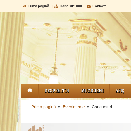
Prima pagină
|
Harta site-ului
|
Contacte
DESPRE NOI
MUZICIENI
AFIŞ
Prima pagină
»
Evenimente
» Concursuri