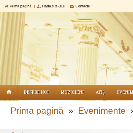
Prima pagină
|
Harta site-ului
|
Contacte
DESPRE NOI
MUZICIENI
AFIŞ
EVENI
Prima pagină
»
Evenimente
»