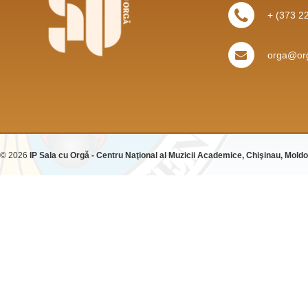
+ (373 2
orga@org
© 2026
IP Sala cu Orgă - Centru Naţional al Muzicii Academice, Chişinau, Mold