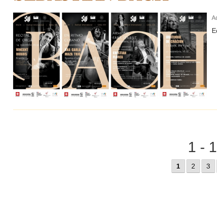
A
E
1 - 
1
2
3