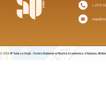
+ (373 2
orga@org
© 2026
IP Sala cu Orgă - Centru Naţional al Muzicii Academice, Chişinau, Mold