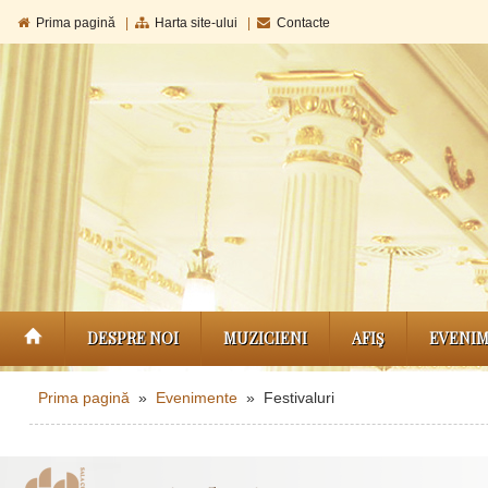
Prima pagină
|
Harta site-ului
|
Contacte
DESPRE NOI
MUZICIENI
AFIŞ
EVENI
Prima pagină
»
Evenimente
» Festivaluri