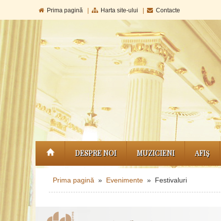
Prima pagină
|
Harta site-ului
|
Contacte
DESPRE NOI
MUZICIENI
AFIŞ
Prima pagină
»
Evenimente
» Festivaluri