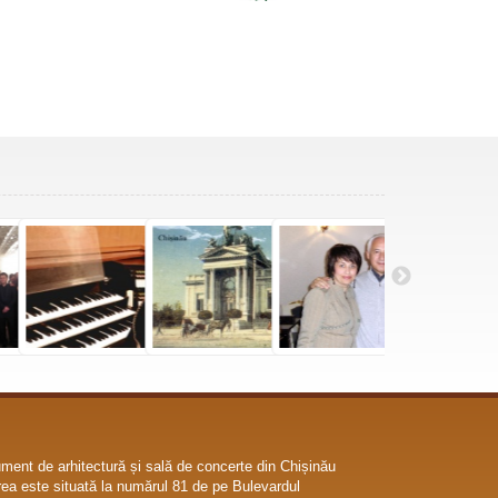
ent de arhitectură și sală de concerte din Chișinău
ea este situată la numărul 81 de pe Bulevardul