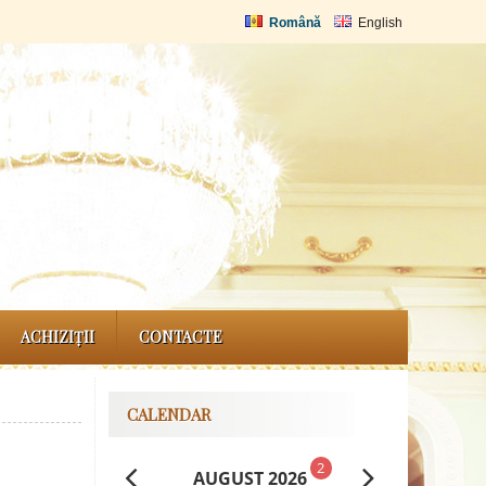
Română
English
ACHIZIȚII
CONTACTE
CALENDAR
2
AUGUST 2026