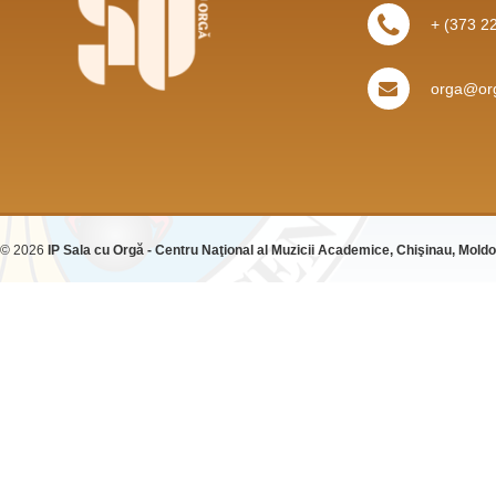
+ (373 2
orga@org
© 2026
IP Sala cu Orgă - Centru Naţional al Muzicii Academice, Chişinau, Mold