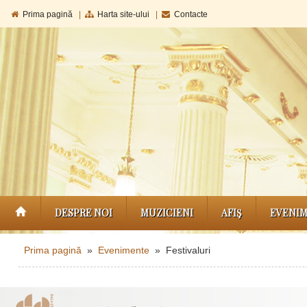
Prima pagină
|
Harta site-ului
|
Contacte
DESPRE NOI
MUZICIENI
AFIŞ
EVENI
Prima pagină
»
Evenimente
» Festivaluri