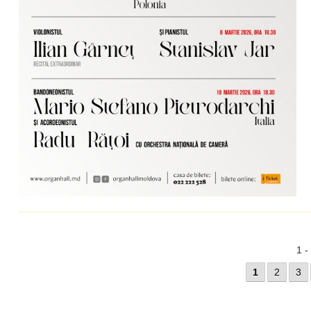
1 -
1
2
3