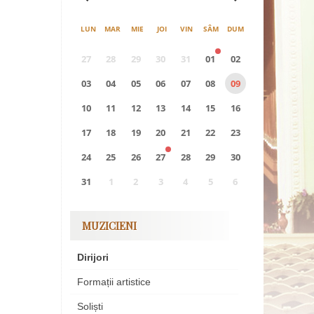
LUN
MAR
MIE
JOI
VIN
SÂM
DUM
27
28
29
30
31
01
02
03
04
05
06
07
08
09
10
11
12
13
14
15
16
17
18
19
20
21
22
23
24
25
26
27
28
29
30
31
1
2
3
4
5
6
0
EVENIMENTE
MUZICIENI
Dirijori
Formații artistice
Soliști