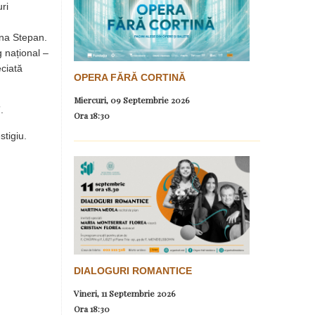
uri
ona Stepan.
g național –
eciată
OPERA FĂRĂ CORTINĂ
Miercuri, 09 Septembrie 2026
a”.
Ora
18:30
stigiu.
DIALOGURI ROMANTICE
Vineri, 11 Septembrie 2026
Ora
18:30