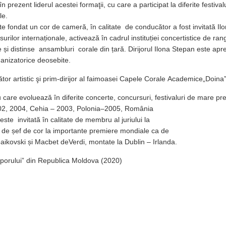
prezent liderul acestei formaţii, cu care a participat la diferite festival
ale.
fondat un cor de cameră, în calitate de conducător a fost invitată Il
rilor internaționale, activează în cadrul instituției concertistice de ran
și distinse ansambluri corale din țară. Dirijorul Ilona Stepan este apr
 şi organizatorice deosebite.
tor artistic şi prim-dirijor al faimoasei Capele Corale Academice„Doin
u care evoluează în diferite concerte, concursuri, festivaluri de mare pre
002, 2004, Cehia – 2003, Polonia–2005, România
ste invitată în calitate de membru al juriului la
ate de șef de cor la importante premiere mondiale ca de
kovski și Macbet deVerdi, montate la Dublin – Irlanda.
 Poporului” din Republica Moldova (2020)