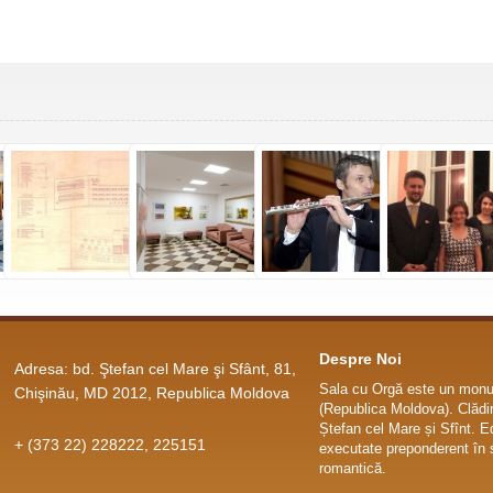
Despre Noi
Adresa: bd. Ştefan cel Mare şi Sfânt, 81,
Sala cu Orgă este un monum
Chişinău, MD 2012, Republica Moldova
(Republica Moldova). Clădir
Ștefan cel Mare și Sfînt. E
+ (373 22) 228222, 225151
executate preponderent în s
romantică.