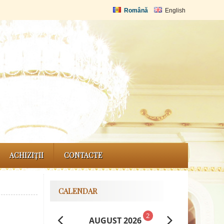
Română
English
ACHIZIȚII
CONTACTE
CALENDAR
2
AUGUST 2026