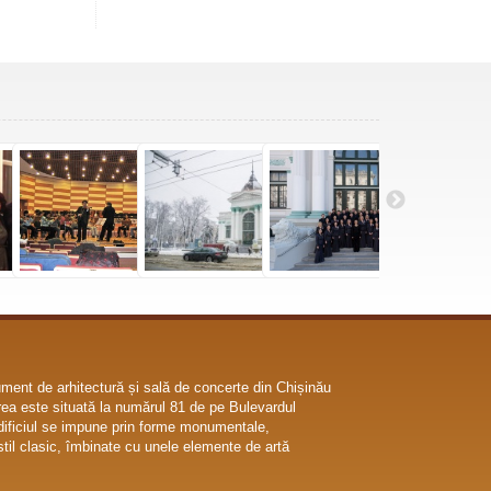
ent de arhitectură și sală de concerte din Chișinău
ea este situată la numărul 81 de pe Bulevardul
dificiul se impune prin forme monumentale,
til clasic, îmbinate cu unele elemente de artă