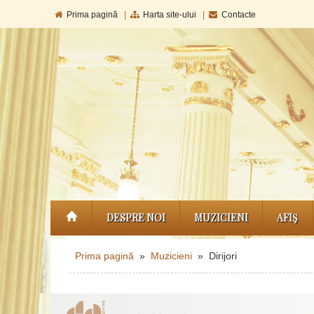
Prima pagină
|
Harta site-ului
|
Contacte
DESPRE NOI
MUZICIENI
AFIŞ
Prima pagină
»
Muzicieni
» Dirijori