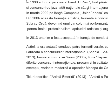
În 1999 a fondat jazz vocal band „UniVox”, fiind până în 
și concursuri de jazz, atât naţionale cât şi internaţion
În martie 2002 pe lângă Compania „UnionFenosa” este 
Din 2006 această formație artistică, laureată a concursu
Sala cu Orgă, devenind unul din cele mai performante 
pentru înaltul profesionalism, aptitudini artistice
În 2013 unanim a fost acceptată în funcția de conducă
Astfel, la ora actuală conduce patru formații corale, c
Laureată a concursurilor internaționale (Spania – 2
2013), bursiera Fundației Soros (2000), Ilona Stepan e
diferite concursuri internaţionale, precum și în calit
exemplu, varianta modernă a operelor Masepa de Ceai
Titluri onorifice: ”Artistă Emerită” (2013), ”Artistă a