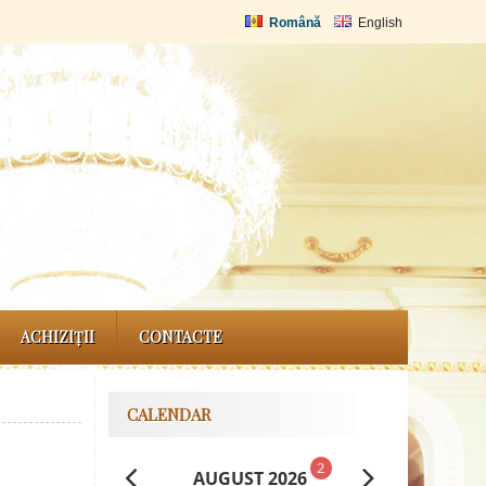
Română
English
ACHIZIȚII
CONTACTE
CALENDAR
2
AUGUST 2026