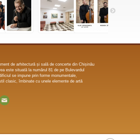
ent de arhitectură și sală de concerte din Chișinău
ea este situată la numărul 81 de pe Bulevardul
dificiul se impune prin forme monumentale,
til clasic, îmbinate cu unele elemente de artă