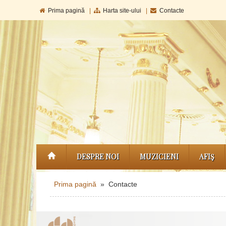
Prima pagină
|
Harta site-ului
|
Contacte
DESPRE NOI
MUZICIENI
AFIŞ
Prima pagină
» Contacte