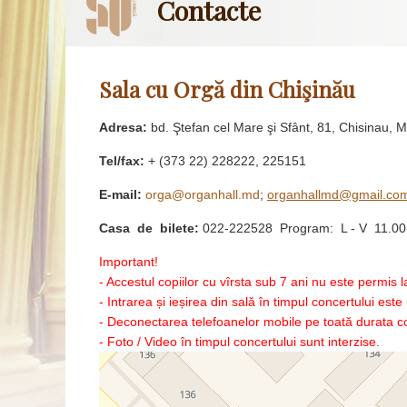
Contacte
Sala cu Orgă din Chişinău
Adresa:
bd. Ştefan cel Mare şi Sfânt, 81, Chisinau,
Tel/fax:
+ (373 22) 228222, 225151
E-mail:
orga@organhall.md
;
organhallmd@gmail.co
Casa de bilete:
022-222528 Program: L - V 11.00-1
Important!
- Accestul copiilor cu vîrsta sub 7 ani nu este permis 
- Intrarea și ieșirea din sală în timpul concertului este 
- Deconectarea telefoanelor mobile pe toată durata con
- Foto / Video în timpul concertului sunt interzise.