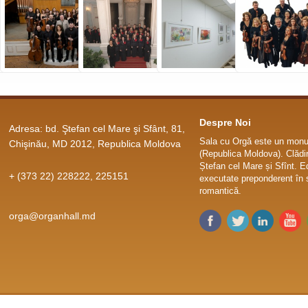
Despre Noi
Adresa: bd. Ştefan cel Mare şi Sfânt, 81,
Sala cu Orgă este un monum
Chişinău, MD 2012, Republica Moldova
(Republica Moldova). Clădir
Ștefan cel Mare și Sfînt. E
+ (373 22) 228222, 225151
executate preponderent în s
romantică.
orga@organhall.md