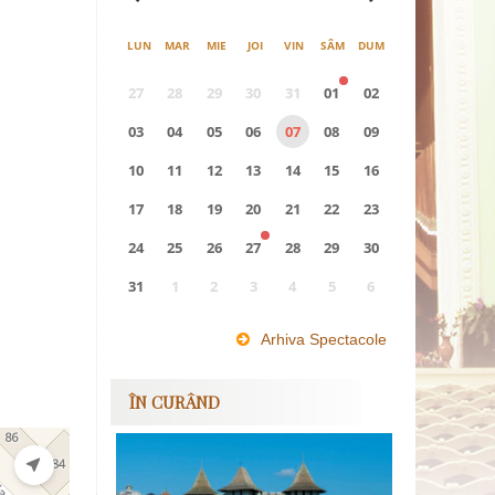
LUN
MAR
MIE
JOI
VIN
SÂM
DUM
27
28
29
30
31
01
02
03
04
05
06
07
08
09
10
11
12
13
14
15
16
17
18
19
20
21
22
23
24
25
26
27
28
29
30
31
1
2
3
4
5
6
0
EVENIMENTE
Arhiva Spectacole
ÎN CURÂND