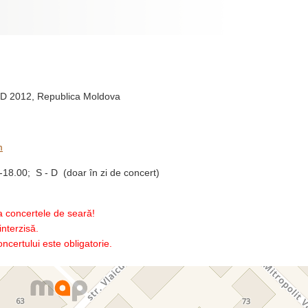
 MD 2012, Republica Moldova
m
8.00; S - D (doar în zi de concert)
la concertele de seară!
interzisă.
certului este obligatorie.