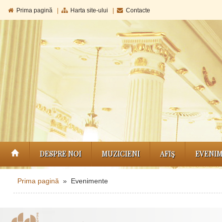
Prima pagină
|
Harta site-ului
|
Contacte
DESPRE NOI
MUZICIENI
AFIŞ
EVENI
Prima pagină
» Evenimente