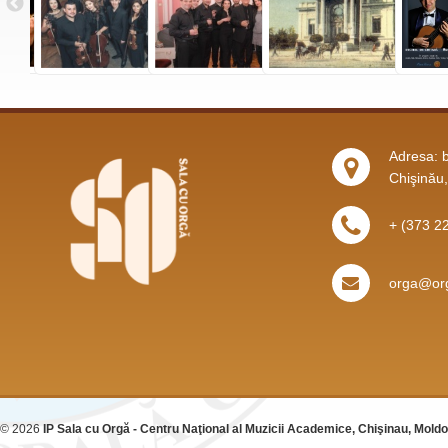
Adresa: b
Chişinău
+ (373 2
orga@org
© 2026
IP Sala cu Orgă - Centru Naţional al Muzicii Academice, Chişinau, Mold