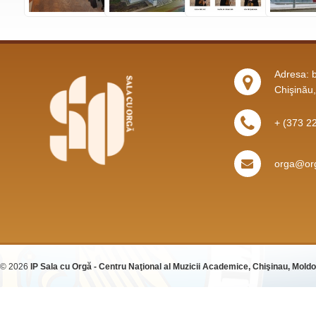
Adresa: b
Chişinău
+ (373 2
orga@org
© 2026
IP Sala cu Orgă - Centru Naţional al Muzicii Academice, Chişinau, Mold