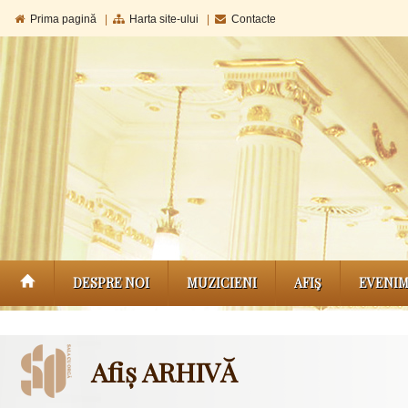
Prima pagină
|
Harta site-ului
|
Contacte
DESPRE NOI
MUZICIENI
AFIŞ
EVENI
Afiș ARHIVĂ