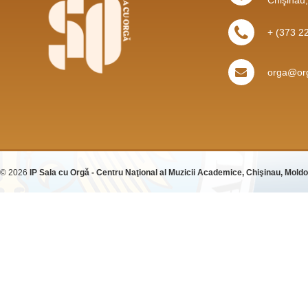
+ (373 2
orga@org
© 2026
IP Sala cu Orgă - Centru Naţional al Muzicii Academice, Chişinau, Mold