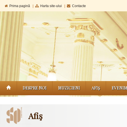
Prima pagină
|
Harta site-ului
|
Contacte
DESPRE NOI
MUZICIENI
AFIŞ
EVENI
Afiş