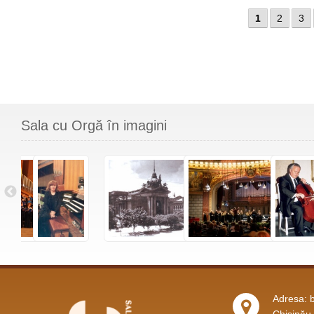
1
2
3
Sala cu Orgă în imagini
Adresa: b
Chişinău