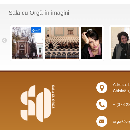
Sala cu Orgă în imagini
Adresa: b
Chişinău
+ (373 2
orga@org