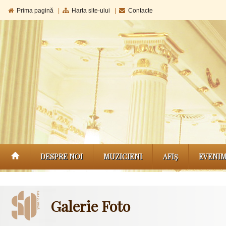
Prima pagină
|
Harta site-ului
|
Contacte
DESPRE NOI
MUZICIENI
AFIŞ
EVENI
Galerie Foto